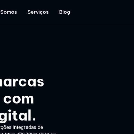
 Somos
Serviços
Blog
marcas
o com
gital.
ções integradas de
o mais eficiência para as