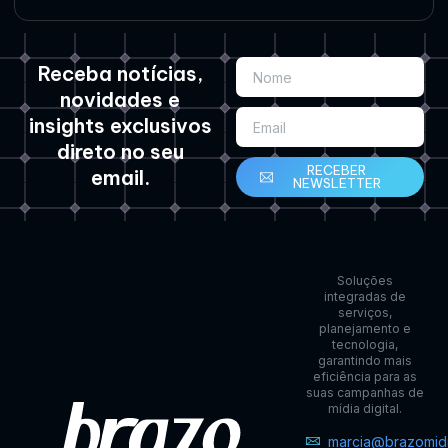
Receba notícias,
novidades e
insights exclusivos
direto no seu
RECEBER
email.
NEWSLETTER
Soluções
integradas de
serviços,
planejamento e
tecnologia,
garantindo mais
eficiência para as
suas campanhas de
mídia digital.
marcia@brazomidi